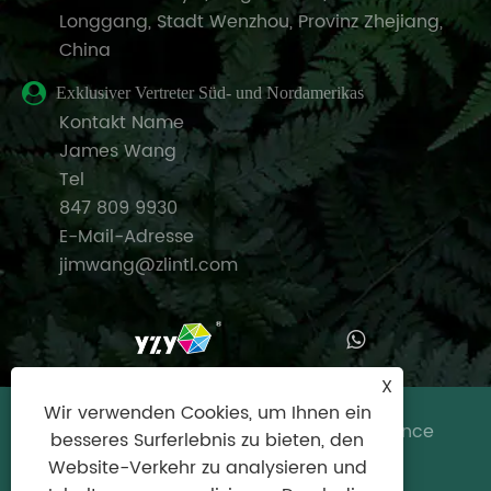
Longgang, Stadt Wenzhou, Provinz Zhejiang,
China
Exklusiver Vertreter Süd- und Nordamerikas
Kontakt Name
James Wang
Tel
847 809 9930
E-Mail-Adresse
jimwang@zlintl.com
X
Wir verwenden Cookies, um Ihnen ein
Copyright © 2024 Zhejiang Zhongyu Science
besseres Surferlebnis zu bieten, den
and Technology Co., Ltd. Alle Rechte
Website-Verkehr zu analysieren und
vorbehalten.