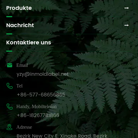
Produkte
Nachricht
Kontaktiere uns

Email
yzy@inmoldlabel.net

Tel
+86-577-68656865

Handy, Mobiltelefon
+86-18267781866

Adresse
Bezirk New City E, Xingke Road, Bezirk