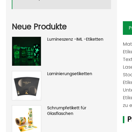
Neue Produkte
P
Lumineszenz -IML -Etiketten
Mat
Eti
Text
Las
Laminierungsetiketten
Sto
Eti
Unt
Eti
zu 
Schrumpfetikett für
Glasflaschen
P