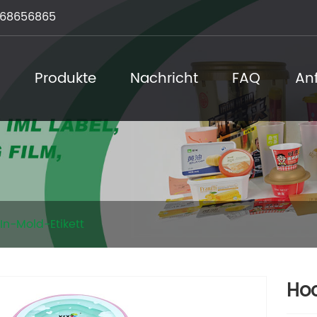
68656865
s
Produkte
Nachricht
FAQ
An
In-Mold-Etikett
Hoc