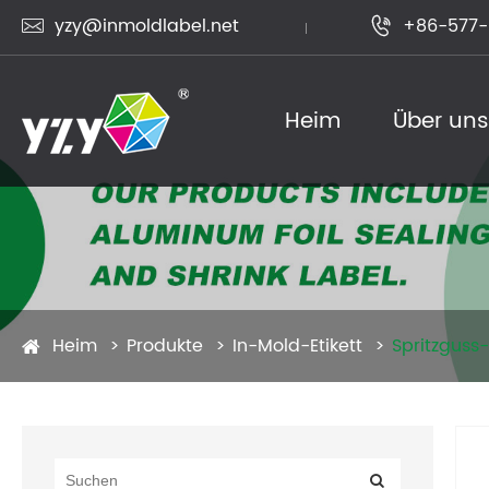
yzy@inmoldlabel.net
+86-577-


Heim
Über un
Produkte
Heim
Produkte
In-Mold-Etikett
Spritzguss-