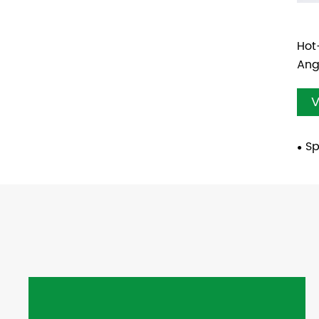
Hot-
Ang
V
Sp