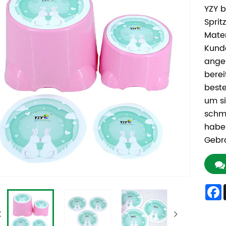
YZY b
Sprit
Mater
Kunde
ange
berei
beste
um si
schmu
haben
Gebr